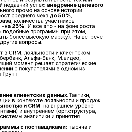
й недавний успех:
внедрение целевого
ьного промо на основе истории
рост среднего чека
до 50%
,
 раза
, количества участников
 -
на 25%
! И все это - на фоне роста
ь подобные программы при этом,
ать более высокую маржу). На встрече
 другие вопросы.
лет в CRM, лояльности и клиентском
бербанк, Альфа-банк, М.видео,
оящий момент решает стратегические
ений с покупателями в одном из
 Групп.
ание клиентских данных
.Тактики,
ации в контексте лояльности и продаж.
ьностью и CRM
: на внешнем уровне
нтами) и внутреннем (орг.структура,
 системы аналитики и принятия
граммы с поставщиками
: тысяча и