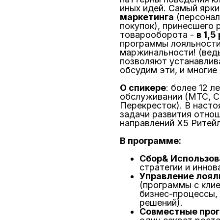
иных идей. Самый ярки
маркетинга
(персонал
покупок), принесшего 
товарооборота -
в 1,5
программы лояльности
маржинальности! (вед
позволяют устанавлив
обсудим эти, и многие
О спикере
: более 12 
обслуживании (МТС, С
Перекресток). В наст
задачи развития отнош
направлений Х5 Ритейл
В программе:
Сбор& Использов
стратегии и иннов
Управление лоял
(программы с клие
бизнес-процессы,
решений).
Совместные про