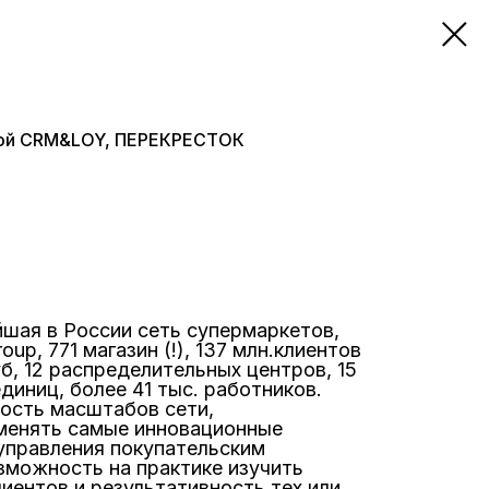
авой CRM&LOY, ПЕРЕКРЕСТОК
йшая в России сеть супермаркетов,
oup, 771 магазин (!), 137 млн.клиентов
руб, 12 распределительных центров, 15
диниц, более 41 тыс. работников.
ость масштабов сети,
менять самые инновационные
 управления покупательским
зможность на практике изучить
иентов и результативность тех или