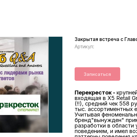
Закрытая встреча с Гл
Артикул:
Записаться
Перекресток -
крупне
входящая в Х5 Retail Gr
(!!), средний чек 558 
тыс. ассортиментных е
Учитывая феноменальн
бренд"вынужден" при
разработки в области
поведением, и имел во
паттерны поведения кл