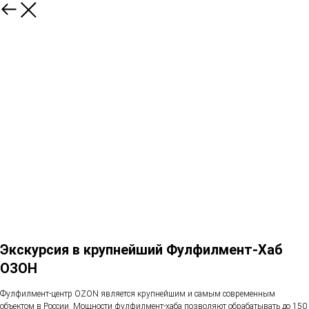
Экскурсия в крупнейший Фулфилмент-Хаб
ОЗОН
Фулфилмент-центр OZON является крупнейшим и самым современным
объектом в России. Мощности фулфилмент-хаба позволяют обрабатывать до 150